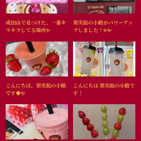
成田山で見つけた、一番キ
果実飴の小路がパワーアッ
ラキラしてる場所✨️
プしました！✨️✨️
こんにちは、果実飴の小路
こんにちは 果実飴の小路で
です🍓✨️
す！