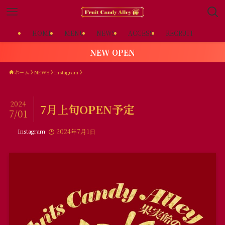
HOME
MENU
NEWS
ACCESS
RECRUIT
NEW OPEN
ホーム
NEWS
Instagram
2024
7月上旬OPEN予定
7/01
Instagram
2024年7月1日