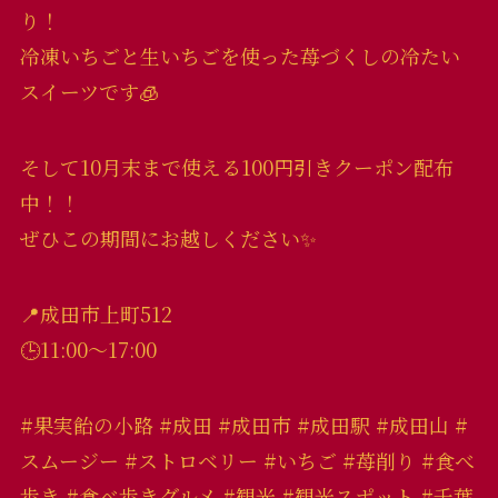
り！
冷凍いちごと生いちごを使った苺づくしの冷たい
スイーツです🧊
そして10月末まで使える100円引きクーポン配布
中！！
ぜひこの期間にお越しください✨
📍成田市上町512
🕒11:00〜17:00
#果実飴の小路 #成田 #成田市 #成田駅 #成田山 #
スムージー #ストロベリー #いちご #苺削り #食べ
歩き #食べ歩きグルメ #観光 #観光スポット #千葉