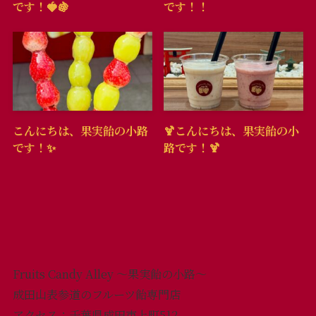
です！🍓🍇
です！！
こんにちは、果実飴の小路
🍹こんにちは、果実飴の小
です！✨
路です！🍹
Fruits Candy Alley ～果実飴の小路～
成田山表参道のフルーツ飴専門店
アクセス：千葉県成田市上町512